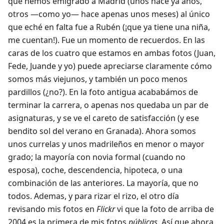
que hemos emigrado a Madrid (unos hace ya años,
otros —como yo— hace apenas unos meses) al único
que eché en falta fue a Rubén (¡que ya tiene una niña,
me cuentan!). Fue un momento de recuerdos. En las
caras de los cuatro que estamos en ambas fotos (Juan,
Fede, Juande y yo) puede apreciarse claramente cómo
somos más viejunos, y también un poco menos
pardillos (¿no?). En la foto antigua acababámos de
terminar la carrera, o apenas nos quedaba un par de
asignaturas, y se ve el careto de satisfacción (y ese
bendito sol del verano en Granada). Ahora somos
unos currelas y unos madrileños en menor o mayor
grado; la mayoría con novia formal (cuando no
esposa), coche, descendencia, hipoteca, o una
combinación de las anteriores. La mayoría, que no
todos. Ademas, y para rizar el rizo, el otro día
revisando mis fotos en
Flickr
vi que la foto de arriba de
2004 es la primera de mis fotos
públicas
. Así que ahora